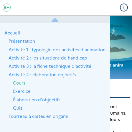
Accueil
Présentation
Activité 1 : typologie des activités d'animation
Activité 2 : les situations de handicap
Activité 3 : la fiche technique d'activité
Activité 4 : élaboration objectifs
Cours
COURS
Exercice
Élaboration d'objectifs
Les objectifs d'activité ou objectifs pédagogiques sont
Quiz
TOUJOURS élaborés pour répondre à des besoins humains.
Fourreau à cartes en origami
Les usagers sont toujours associés au maximum de leurs
capacités à l’élaboration, le choix, la réalisation et