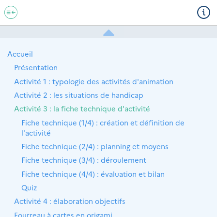
ACTIVITÉ 3 : LA FICHE TECHNIQUE
Accueil
D'ACTIVITÉ
Présentation
Activité 1 : typologie des activités d'animation
Fiche technique (1/4) : création et définition de
l'activité
Activité 2 : les situations de handicap
Fiche technique (2/4) : planning et moyens
Activité 3 : la fiche technique d'activité
Fiche technique (3/4) : déroulement
Fiche technique (1/4) : création et définition de
l'activité
Fiche technique (4/4) : évaluation et bilan
Fiche technique (2/4) : planning et moyens
Quiz
Fiche technique (3/4) : déroulement
Fiche technique (4/4) : évaluation et bilan
Quiz
Activité 4 : élaboration objectifs
Fourreau à cartes en origami